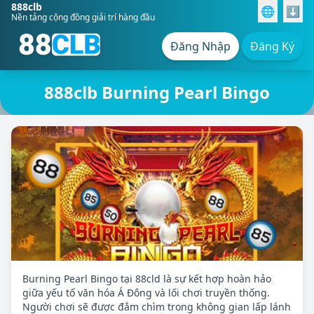
888clb
🌐
⬇️
Nền tảng cộng đồng giải trí hàng đầu
Đăng Nhập
Đăng Ký
888clb Burning Pearl Bingo
Burning Pearl Bingo tại 88cld là sự kết hợp hoàn hảo
giữa yếu tố văn hóa Á Đông và lối chơi truyền thống.
Người chơi sẽ được đắm chìm trong không gian lấp lánh