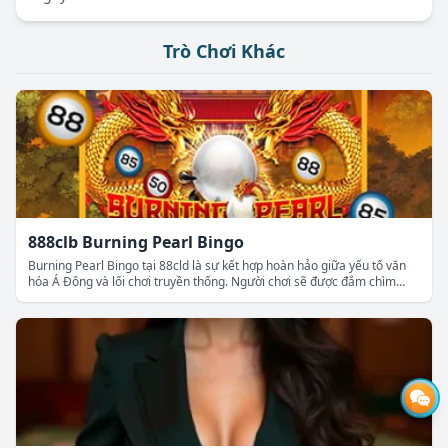
Trò Chơi Khác
888clb Burning Pearl Bingo
Burning Pearl Bingo tại 88cld là sự kết hợp hoàn hảo giữa yếu tố văn
hóa Á Đông và lối chơi truyền thống. Người chơi sẽ được đắm chìm
trong không gian lấp lánh và săn tìm những phần thưởng giá trị.