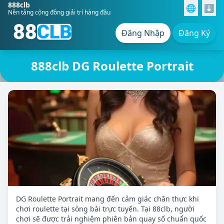
888clb
🌐
⬇️
Nền tảng cộng đồng giải trí hàng đầu
Đăng Nhập
Đăng Ký
888clb DG Roulette Portrait
DG Roulette Portrait mang đến cảm giác chân thực khi
chơi roulette tại sòng bài trực tuyến. Tại 88clb, người
chơi sẽ được trải nghiệm phiên bản quay số chuẩn quốc